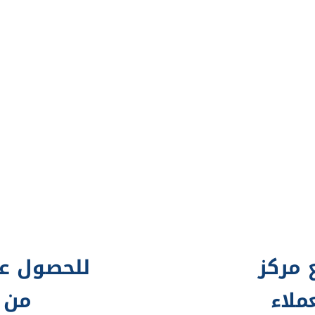
 مركز
للحصول عل
ملاء
من 200 سؤال elp