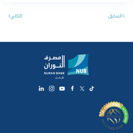
السابق
التالي