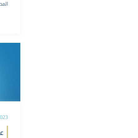
المص
-03-2023
عل