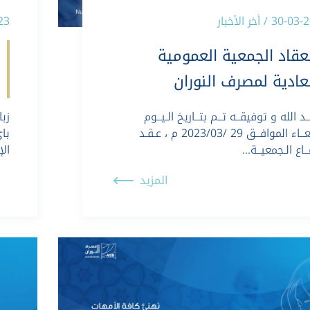
30 / أخر الأخبار
-2023
عقاد الجمعية العمومية
عادية لمصرف النوران
ـد الله و توفيقــه تــم بتــاريخ الـيــوم
زبا
الإربعــاء الموافــق 29 /2023/03 م ، عـقـد
ـاع الـجمعيــة…
ال
المزيد