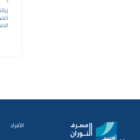
زبائ
كشوف
الاشه
الأفراد