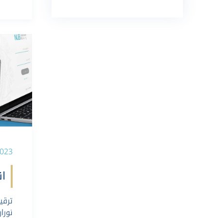
-03-2023
ان
ترقي
نورا