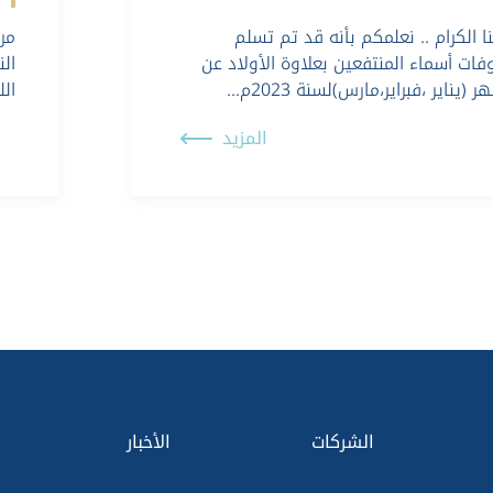
ننا الكرام .. نعلمكم بأنه قد تم تسلم
مر
ات أسماء المنتفعين بعلاوة الأولاد عن
ال
ر (يناير ،فبراير،مارس)لسنة 2023م…
ال
المزيد
الشركات
الأخبار