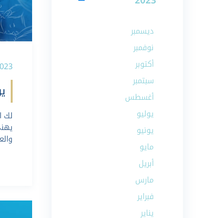
2023
ديسمبر
نوفمبر
أكتوبر
-03-2023
سبتمبر
يو
أغسطس
يوليو
لك ا
يهنئ
يونيو
والع
مايو
أبريل
مارس
فبراير
يناير