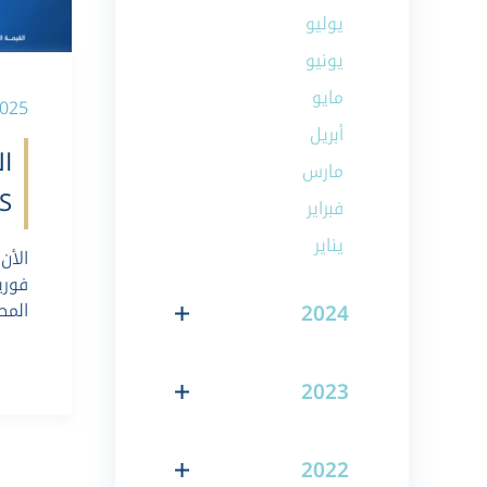
يوليو
يونيو
مايو
02-2025
أبريل
ال
مارس
S
فبراير
يناير
الأن
فوري
المص
2024
2023
2022