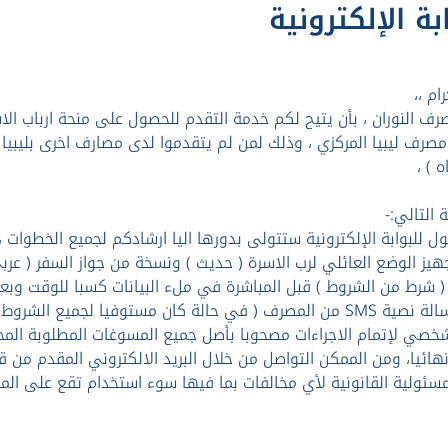
بة الإلكترونية
ام ،،
صرف ليبيا المركزي ، وذلك لمن لم يتقدموا لدى مصارف اخرى بليبيا ، 
ه ) ،
التالي:-
ول للبوابة الإلكترونية ستتولى بدورها اليا ارشادكم لجميع الخطوا
ة ( شرط من الشروط ) قبل المباشرة في ملء البيانات كسبا للوقت وبعد ا
الاسرة ) رسالة نصية SMS من المصرف ( في حالة كان مستوفيا لجم
خصي لإتمام الاجراءات مصحوبا بأصل جميع المسوغات المطلوبة المحد
ائيا، ومن الممكن التواصل من خلال البريد الالكتروني المقدم من قب
لمسئولية القانونية لأي مخالفات بما فيها سوء استخدام تقع على المت