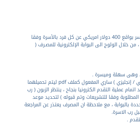
يتشرف مصرف النوران ، بأن يتيح لكم خدمة التقدم للحصول على منحة ارباب الاسر بواقع 400 دولار امريكي عن كل فرد بالأسرة وفقا
من خلال الولوج الى البوابة الإلكترونية للمصـرف (
ت ، وهى سهلة وميسرة .
• ينصح بتجهيز الوضع العائلي لرب الاسرة ( حديث ) ونسخة من جواز السفر ( عربي / إنجليزي ) ساري المفعول كملف pdf ليتم تحميلهما
تمام عملية التقدم الكترونيا بنجاح ، ينتظر الزبون ( رب
يع الشروط المطلوبة وفقا للتشريعات وتم قبوله ) لتحديد موعد
دة بالبوابة ، مع ملاحظة ان المصرف يعتذر عن المراجعة
ل رب الاسرة.
قدم .