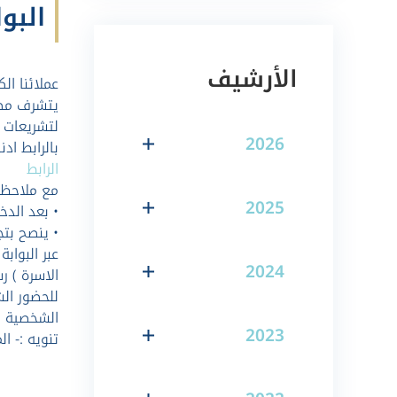
البوا
الأرشيف
عملائنا الكر
لتشريعات م
2026
بالرابط ادنا
الرابط
مع ملاحظة 
2025
• بعد الدخ
عبر البواب
2024
للحضور الش
الشخصية نه
2023
تنويه :- ا