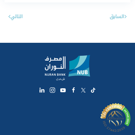
السابق
التالي