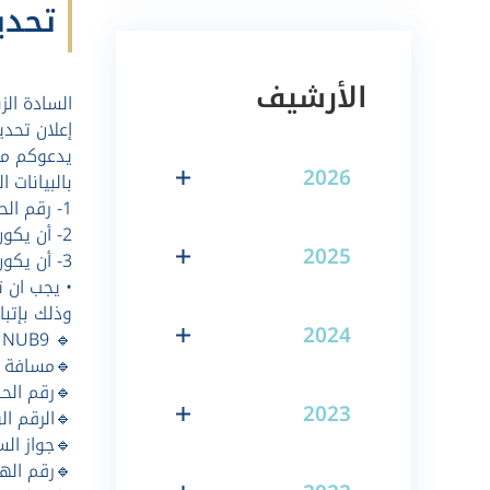
تحديث
الأرشيف
السادة الزب
إعلان تحدي
يدعوكم مصر
2026
بالبيانات ال
1- رقم الحساب المصرفي.
2- أن يكون جواز السفر ساري المفعول.
2025
3- أن يكون رقم الهاتف مربوط بالرقم الوطني.
• يجب ان 
وذلك بإتبا
2024
🔹 NUB9 ( حروف كبيرة )
🔹مسافة
🔹رقم الحس
2023
🔹الرقم ا
🔹جواز ال
🔹رقم الها