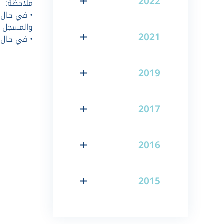
2022
ملاحظة:
• في حال ت
والمسجل ف
2021
• في حال 
2019
2017
2016
2015