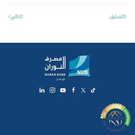
السابق
التالي