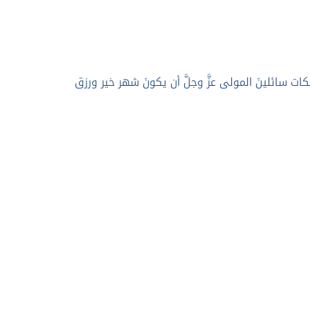
كات سائلينَ المولى عزَّ وجلَّ أن يكونَ شهر خير ورزق